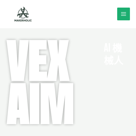
Skip
Main
to
Menu
content
VEX
AI 機
械人
AIM